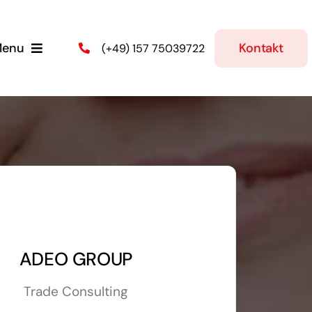
Kontakt
enu
(+49) 157 75039722
artseite
 Leistungen
e Produkte
ber Uns
ADEO GROUP
Trade Consulting