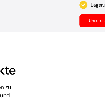
Lager
Unsere 
kte
en zu
 und