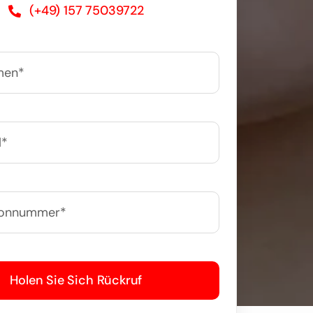
(+49) 157 75039722
Holen Sie Sich Rückruf