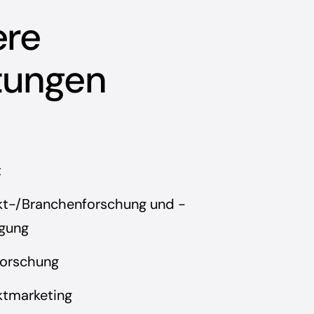
ere
tungen
t
kt-/Branchenforschung und -
rgung
forschung
ktmarketing