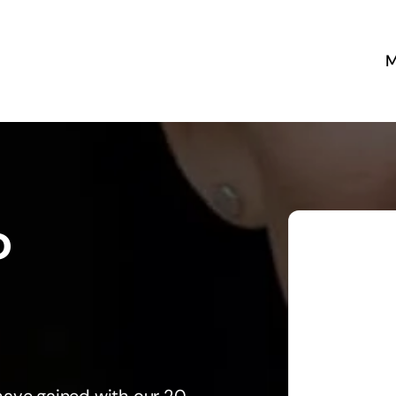
M
St
Unsere
Unser
P
Ü