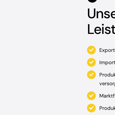
Uns
Leis
Export
Impor
Produ
verso
Markt
Produ