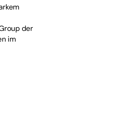
tarkem
 Group der
en im